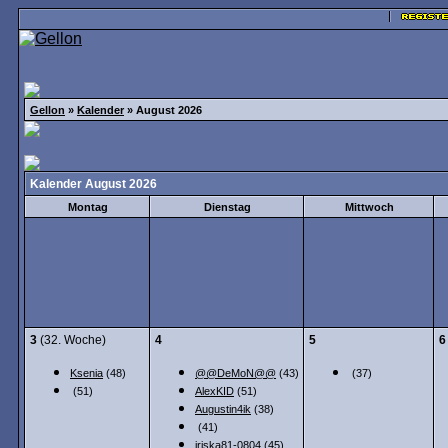
Gellon
»
Kalender
» August 2026
Kalender August 2026
Montag
Dienstag
Mittwoch
3
(32. Woche)
4
5
6
Ksenia
(48)
@@DeMoN@@
(43)
(37)
(51)
AlexKID
(51)
Augustin4ik
(38)
(41)
iriska81-0804
(45)