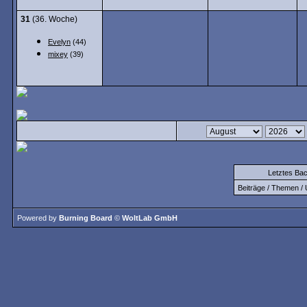
31
(36. Woche)
Evelyn
(44)
mixey
(39)
Letztes Ba
Beiträge / Themen / 
Powered by
Burning Board
©
WoltLab GmbH