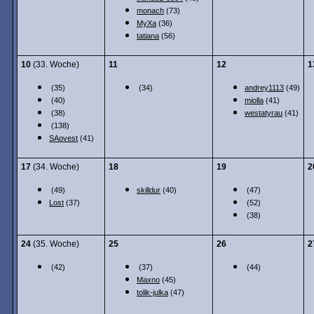
monach
(73)
MyXa
(36)
tatiana
(56)
10
(33. Woche)
11
12
1
(35)
(34)
andrey1113
(49)
(40)
miolla
(41)
(38)
westatyrau
(41)
(138)
SAovest
(41)
17
(34. Woche)
18
19
2
(49)
skilldur
(40)
(47)
Lost
(37)
(52)
(38)
24
(35. Woche)
25
26
2
(42)
(37)
(44)
Maxno
(45)
tolik-julka
(47)