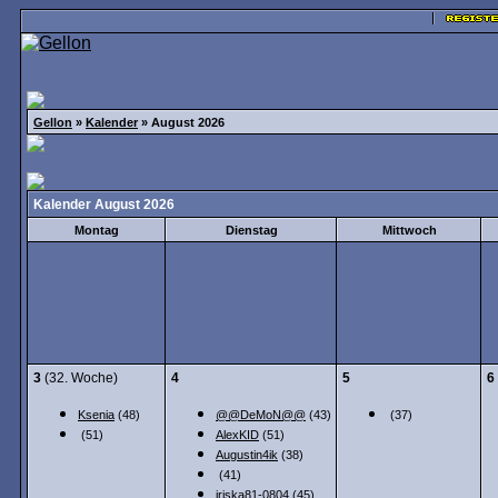
Gellon
»
Kalender
» August 2026
Kalender August 2026
Montag
Dienstag
Mittwoch
3
(32. Woche)
4
5
6
Ksenia
(48)
@@DeMoN@@
(43)
(37)
(51)
AlexKID
(51)
Augustin4ik
(38)
(41)
iriska81-0804
(45)