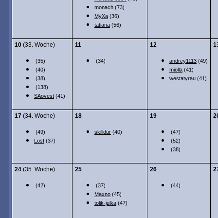
monach
(73)
MyXa
(36)
tatiana
(56)
10
(33. Woche)
11
12
1
(35)
(34)
andrey1113
(49)
(40)
miolla
(41)
(38)
westatyrau
(41)
(138)
SAovest
(41)
17
(34. Woche)
18
19
2
(49)
skilldur
(40)
(47)
Lost
(37)
(52)
(38)
24
(35. Woche)
25
26
2
(42)
(37)
(44)
Maxno
(45)
tolik-julka
(47)