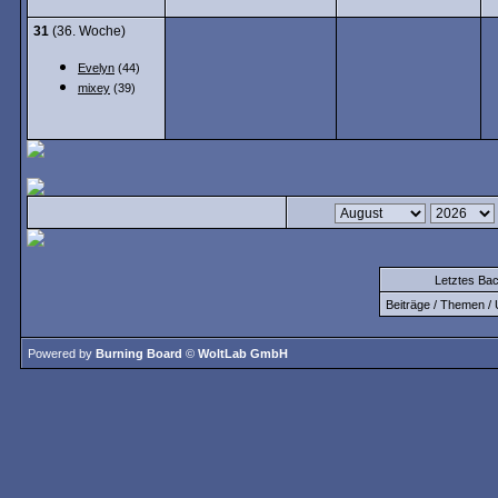
31
(36. Woche)
Evelyn
(44)
mixey
(39)
Letztes Ba
Beiträge / Themen / 
Powered by
Burning Board
©
WoltLab GmbH