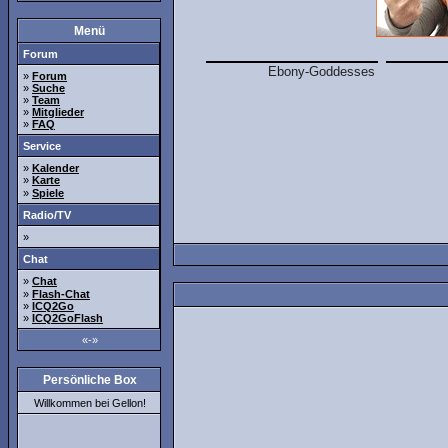
Menü
Forum
»
Forum
»
Suche
»
Team
»
Mitglieder
»
FAQ
Service
»
Kalender
»
Karte
»
Spiele
Radio/TV
»
Chat
»
Chat
»
Flash-Chat
»
ICQ2Go
»
ICQ2GoFlash
«-»
Persönliche Box
Willkommen bei Gellon!