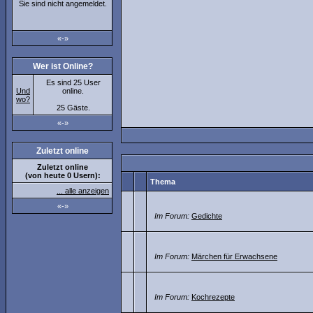
Sie sind nicht angemeldet.
«-»
Wer ist Online?
Es sind 25 User
Und
online.
wo?
25 Gäste.
«-»
Zuletzt online
Zuletzt online
(von heute 0 Usern):
Thema
... alle anzeigen
«-»
Im Forum:
Gedichte
Im Forum:
Märchen für Erwachsene
Im Forum:
Kochrezepte