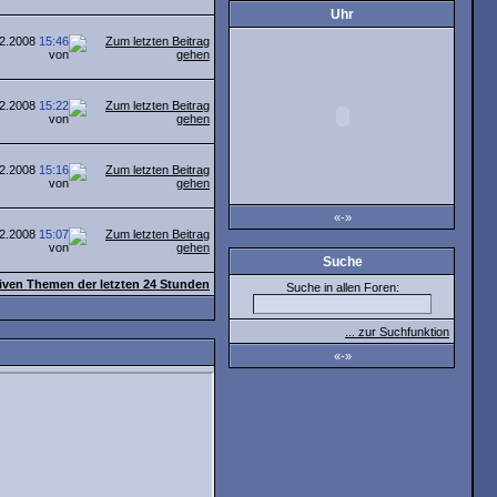
Uhr
02.2008
15:46
von
02.2008
15:22
von
02.2008
15:16
von
«-»
02.2008
15:07
von
Suche
ktiven Themen der letzten 24 Stunden
Suche in allen Foren:
... zur Suchfunktion
«-»