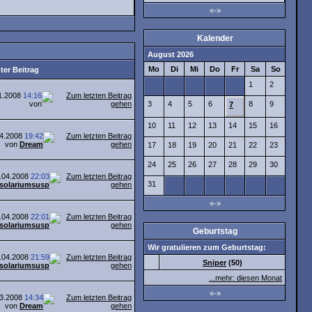
«-»
Kalender
August 2026
Mo
Di
Mi
Do
Fr
Sa
So
ter Beitrag
1
2
1.2008
14:16
von
3
4
5
6
8
9
7
10
11
12
13
14
15
16
04.2008
19:42
von
Dream
17
18
19
20
21
22
23
24
25
26
27
28
29
30
.04.2008
22:03
31
solariumsusp
«-»
.04.2008
22:01
solariumsusp
Geburtstag
Wir gratulieren zum Geburtstag:
.04.2008
21:59
Sniper
(50)
solariumsusp
...mehr: diesen Monat
«-»
03.2008
14:34
von
Dream