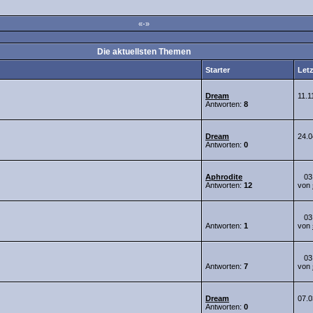
«-»
Die aktuellsten Themen
Starter
Letz
Dream
11.1
Antworten:
8
Dream
24.
Antworten:
0
Aphrodite
03
Antworten:
12
von
03
Antworten:
1
von
03
Antworten:
7
von
Dream
07.
Antworten:
0