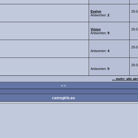
Evelyn
29.
Antworten:
2
Vision
29.
Antworten:
9
29.
Antworten:
4
29.
Antworten:
0
... mehr: alle a
«-»
camsgirls.eu