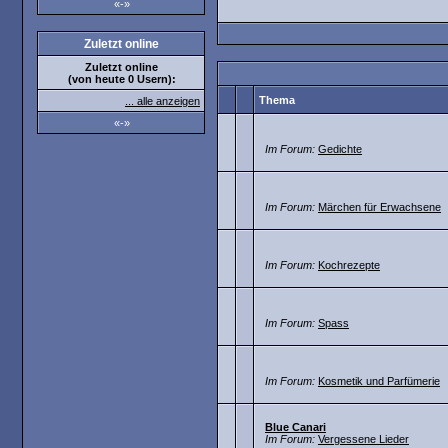
«-»
Zuletzt online
Zuletzt online
(von heute 0 Usern):
Thema
... alle anzeigen
«-»
Im Forum:
Gedichte
Im Forum:
Märchen für Erwachsene
Im Forum:
Kochrezepte
Im Forum:
Spass
Im Forum:
Kosmetik und Parfümerie
Blue Canari
Im Forum:
Vergessene Lieder