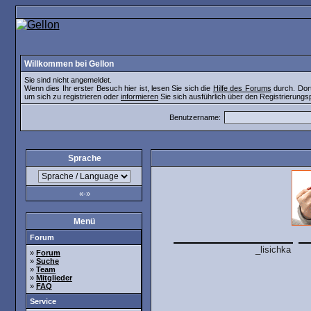
Willkommen bei Gellon
Sie sind nicht angemeldet.
Wenn dies Ihr erster Besuch hier ist, lesen Sie sich die
Hilfe des Forums
durch. Dort
um sich zu registrieren oder
informieren
Sie sich ausführlich über den Registrierungs
Benutzername:
Sprache
«-»
Menü
Forum
»
Forum
»
Suche
»
Team
»
Mitglieder
»
FAQ
Service