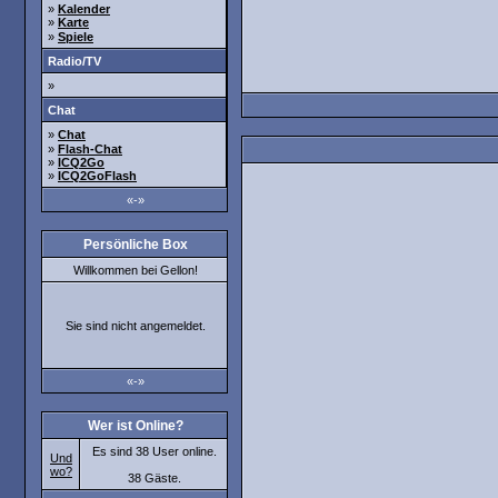
»
Kalender
»
Karte
»
Spiele
Radio/TV
»
Chat
»
Chat
»
Flash-Chat
»
ICQ2Go
»
ICQ2GoFlash
«-»
Persönliche Box
Willkommen bei Gellon!
Sie sind nicht angemeldet.
«-»
Wer ist Online?
Es sind 38 User online.
Und
wo?
38 Gäste.