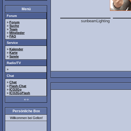
Menü
Forum
»
Forum
»
Suche
»
Team
»
Mitglieder
»
FAQ
Service
»
Kalender
»
Karte
»
Spiele
Radio/TV
»
Chat
»
Chat
»
Flash-Chat
»
ICQ2Go
»
ICQ2GoFlash
«-»
Persönliche Box
Willkommen bei Gellon!