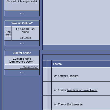
Sie sind nicht angemeldet.
«-»
Wer ist Online?
Es sind 18 User
Und
online.
wo?
18 Gäste.
«-»
Zuletzt online
Zuletzt online
(von heute 0 Usern):
Thema
... alle anzeigen
«-»
Im Forum:
Gedichte
Im Forum:
Märchen für Erwachsene
Im Forum:
Kochrezepte