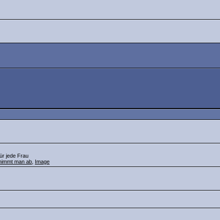
ür jede Frau
nimmt man ab
,
Image