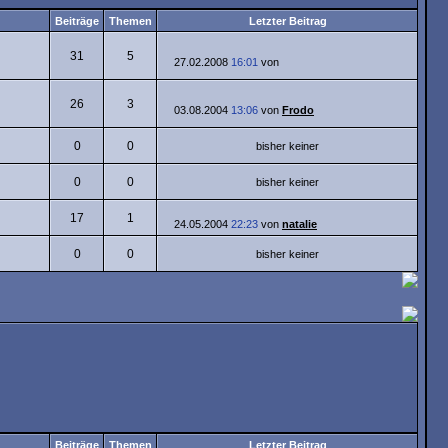
Beiträge
Themen
Letzter Beitrag
31
5
27.02.2008
16:01
von
26
3
03.08.2004
13:06
von
Frodo
0
0
bisher keiner
0
0
bisher keiner
17
1
24.05.2004
22:23
von
natalie
0
0
bisher keiner
Beiträge
Themen
Letzter Beitrag