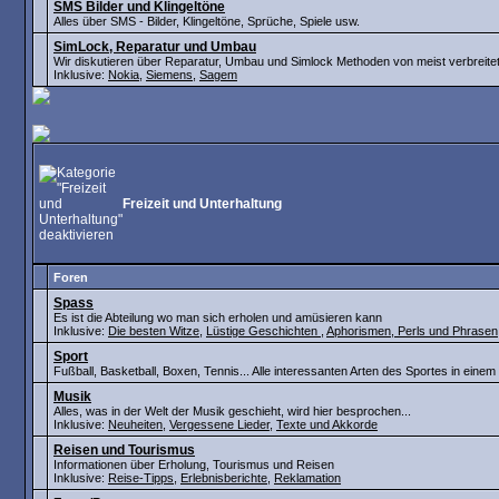
SMS Bilder und Klingeltöne
Alles über SMS - Bilder, Klingeltöne, Sprüche, Spiele usw.
SimLock, Reparatur und Umbau
Wir diskutieren über Reparatur, Umbau und Simlock Methoden von meist verbreit
Inklusive:
Nokia
,
Siemens
,
Sagem
Freizeit und Unterhaltung
Foren
Spass
Es ist die Abteilung wo man sich erholen und amüsieren kann
Inklusive:
Die besten Witze
,
Lüstige Geschichten
,
Aphorismen, Perls und Phrasen
Sport
Fußball, Basketball, Boxen, Tennis... Alle interessanten Arten des Sportes in einem
Musik
Alles, was in der Welt der Musik geschieht, wird hier besprochen...
Inklusive:
Neuheiten
,
Vergessene Lieder
,
Texte und Akkorde
Reisen und Tourismus
Informationen über Erholung, Tourismus und Reisen
Inklusive:
Reise-Tipps
,
Erlebnisberichte
,
Reklamation