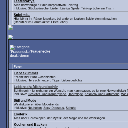
Feste/Partys
Alles notwendige für den korporativen Feiertag
Inklusive:
Glückwünsche
,
Lieder
,
Lüstige Spiele
,
Trinksprüche am Tisch
Spiel mit...
Hier könnt Ihr Rätsel knacken, bei anderen lustigen Spielereien mitmachen
(Benutzer im Forum aktiv: 1 Besucher)
Frauenecke
Foren
Liebeskummer
Erzählt hier Eure Geschichten
Inklusive:
Herzschmerzen
,
Tipps
,
Liebesgedichte
Leidenschaftlich und schön
Schön sein - ist nicht nur ein Wunsch, man kann sagen, es ist eine Notwendigkeit f
Inklusive:
Gesichts- und Körperpflege
,
Haarpflege
,
Kosmetik und Parfümerie
,
Wie 
Still und Mode
Wir diskutieren über Modetrends
Inklusive:
Neuheiten
,
Sexy Dessous
,
Schuhe
Esoterik
Alles über Horoskopen, der Mystik, der Magie und die Wahrsagen
Kochen und Backen