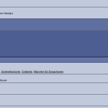
eten Handys
,
Schimpfsprüche
,
Gedichte
,
Märchen für Erwachsene
 forum