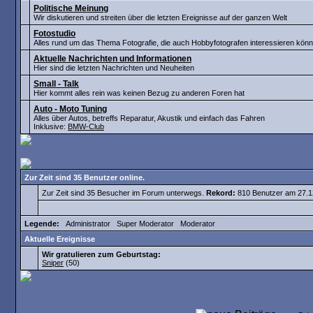
Politische Meinung
Wir diskutieren und streiten über die letzten Ereignisse auf der ganzen Welt
Fotostudio
Alles rund um das Thema Fotografie, die auch Hobbyfotografen interessieren könn
Aktuelle Nachrichten und Informationen
Hier sind die letzten Nachrichten und Neuheiten
Small - Talk
Hier kommt alles rein was keinen Bezug zu anderen Foren hat
Auto - Moto Tuning
Alles über Autos, betreffs Reparatur, Akustik und einfach das Fahren
Inklusive:
BMW-Club
Zur Zeit sind 35 Benutzer online.
Zur Zeit sind 35 Besucher im Forum unterwegs.
Rekord:
810 Benutzer am 27.
Legende:
Administrator
Super Moderator
Moderator
Aktuelle Ereignisse
Wir gratulieren zum Geburtstag:
Sniper
(50)