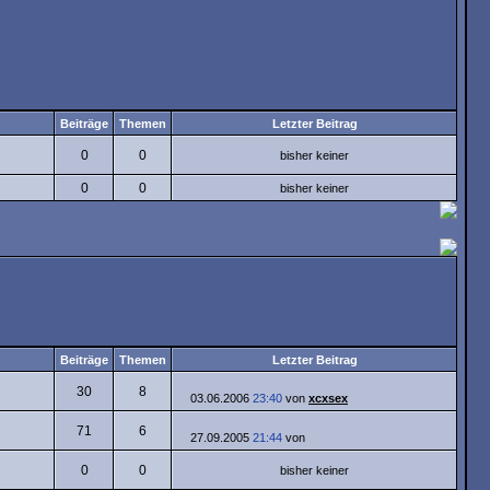
Beiträge
Themen
Letzter Beitrag
0
0
bisher keiner
0
0
bisher keiner
Beiträge
Themen
Letzter Beitrag
30
8
03.06.2006
23:40
von
xcxsex
71
6
27.09.2005
21:44
von
0
0
bisher keiner