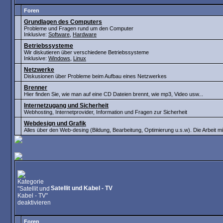
Foren
Grundlagen des Computers
Probleme und Fragen rund um den Computer
Inklusive:
Software
,
Hardware
Betriebssysteme
Wir diskutieren über verschiedene Betriebssysteme
Inklusive:
Windows
,
Linux
Netzwerke
Diskusionen über Probleme beim Aufbau eines Netzwerkes
Brenner
Hier finden Sie, wie man auf eine CD Dateien brennt, wie mp3, Video usw...
Internetzugang und Sicherheit
Webhosting, Internetprovider, Information und Fragen zur Sicherheit
Webdesign und Grafik
Alles über den Web-desing (Bildung, Bearbeitung, Optimierung u.s.w). Die Arbeit
Satellit und Kabel - TV
Foren