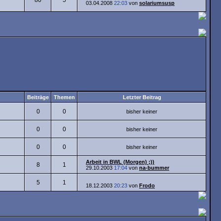
80
5
03.04.2008
22:03
von
solariumsusp
Beiträge
Themen
Letzter Beitrag
0
0
bisher keiner
0
0
bisher keiner
0
0
bisher keiner
Arbeit in BWL (Morgen) ;))
8
1
29.10.2003
17:04
von
na-bummer
5
1
18.12.2003
20:23
von
Frodo