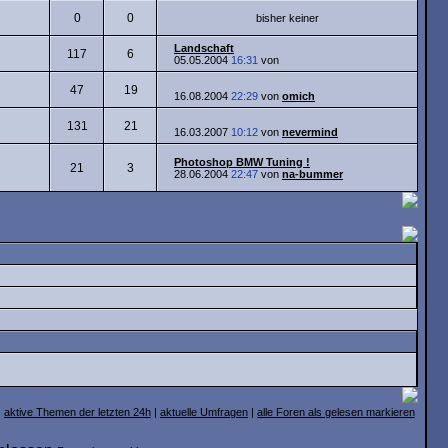
0
0
bisher keiner
Landschaft
117
6
05.05.2004
16:31
von
47
19
16.08.2004
22:29
von
omich
131
21
16.03.2007
10:12
von
nevermind
Photoshop BMW Tuning !
21
3
28.06.2004
22:47
von
na-bummer
aktive Themen der letzten 24h
|
aktuelle Umfragen
|
alle Foren als gelesen markieren