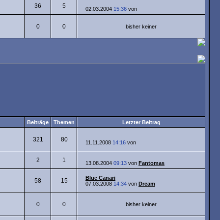
36
5
02.03.2004
15:36
von
0
0
bisher keiner
Beiträge
Themen
Letzter Beitrag
321
80
11.11.2008
14:16
von
2
1
13.08.2004
09:13
von
Fantomas
Blue Canari
58
15
07.03.2008
14:34
von
Dream
0
0
bisher keiner