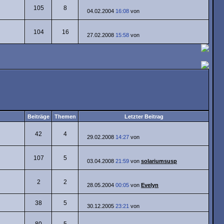
105
8
04.02.2004
16:08
von
104
16
27.02.2008
15:58
von
Beiträge
Themen
Letzter Beitrag
42
4
29.02.2008
14:27
von
107
5
03.04.2008
21:59
von
solariumsusp
2
2
28.05.2004
00:05
von
Evelyn
38
5
30.12.2005
23:21
von