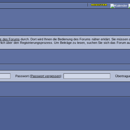
lfe des Forums
durch. Dort wird Ihnen die Bedienung des Forums näher erklärt. Sie müssen a
lich über den Registrierungsprozess. Um Beiträge zu lesen, suchen Sie sich das Forum aus, 
Passwort (
Passwort vergessen
):
Übertragu