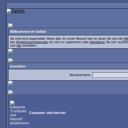
Willkommen im Gellon
Sie sind nicht angemeldet. Wenn dies Ihr erster Besuch hier ist, lesen Sie sich die
Hi
das
Registrierungsformular
um sich zu registrieren oder
informieren
Sie sich ausführ
sich
hier
anmelden.
Anmelden
Benutzername:
Computer und Internet