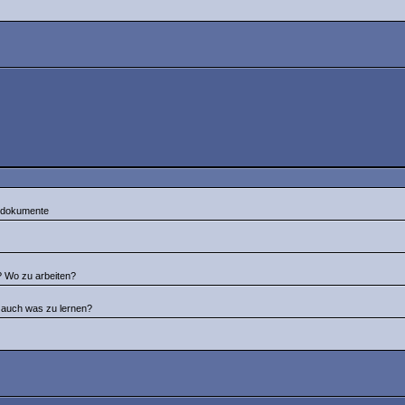
tsdokumente
n? Wo zu arbeiten?
d auch was zu lernen?