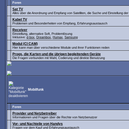
Foren
Sat TV
Alles über die Anordnung und Empfang von Satelliten, die Suche und Einstellung de
Kabel TV
Problemen und Besonderheiten von Empfang, Erfahrungsaustausch
Receiver
Einstellung, alternative Soft, Problemlösung
Inklusive:
d-box
,
Dreambox
,
Humax
,
Samsung
Modul (CI CAM)
Hier kann man über verschiedene Module und ihrer Funktionen reden
Progs, die Karten und die übrigen begleitenden Geräte
Die Fragen verbunden mit Wahl, Codierung und direkte Benutzung
Mobilfunk
Foren
Provider und Netzbetreiber
Informationen und Fragen über die Rechte von Netzbenutzer
Vor- und Nachteile von Handys
Fragen vor dem Kauf und Erfahrungsaustausch