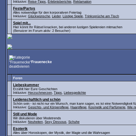
Inklusive:
Reise-Tipps
,
Erlebnisberichte
,
Reklamation
Feste/Partys
Alles notwendige für den korporativen Feiertag
Inklusive:
Glückwünsche
,
Lieder
,
Lüstige Spiele
,
Trinksprüche am Tisch
Spiel mit...
Hier könnt Ihr Rätsel knacken, bei anderen lustigen Spielereien mitmachen
(Benutzer im Forum aktiv: 2 Besucher)
Frauenecke
Foren
Liebeskummer
Erzählt hier Eure Geschichten
Inklusive:
Herzschmerzen
,
Tipps
,
Liebesgedichte
Leidenschaftlich und schön
Schön sein - ist nicht nur ein Wunsch, man kann sagen, es ist eine Notwendigkeit fü
Inklusive:
Gesichts- und Körperpflege
,
Haarpflege
,
Kosmetik und Parfümerie
,
Wie n
Still und Mode
Wir diskutieren über Modetrends
Inklusive:
Neuheiten
,
Sexy Dessous
,
Schuhe
Esoterik
Alles über Horoskopen, der Mystik, der Magie und die Wahrsagen