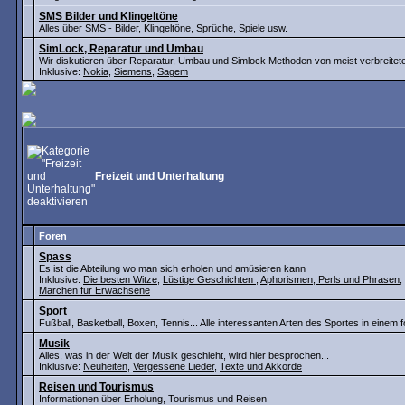
SMS Bilder und Klingeltöne
Alles über SMS - Bilder, Klingeltöne, Sprüche, Spiele usw.
SimLock, Reparatur und Umbau
Wir diskutieren über Reparatur, Umbau und Simlock Methoden von meist verbreite
Inklusive:
Nokia
,
Siemens
,
Sagem
Freizeit und Unterhaltung
Foren
Spass
Es ist die Abteilung wo man sich erholen und amüsieren kann
Inklusive:
Die besten Witze
,
Lüstige Geschichten
,
Aphorismen, Perls und Phrasen
,
Märchen für Erwachsene
Sport
Fußball, Basketball, Boxen, Tennis... Alle interessanten Arten des Sportes in einem 
Musik
Alles, was in der Welt der Musik geschieht, wird hier besprochen...
Inklusive:
Neuheiten
,
Vergessene Lieder
,
Texte und Akkorde
Reisen und Tourismus
Informationen über Erholung, Tourismus und Reisen