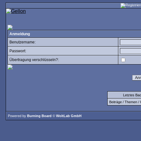
Anmeldung
Benutzername:
Passwort:
Übertragung verschlüsseln?:
Letztes Ba
Beiträge / Themen / 
Powered by
Burning Board
©
WoltLab GmbH