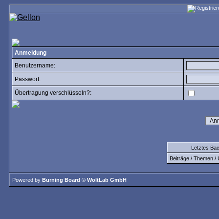
Anmeldung
Benutzername:
Passwort:
Übertragung verschlüsseln?:
Letztes Ba
Beiträge / Themen / 
Powered by
Burning Board
©
WoltLab GmbH