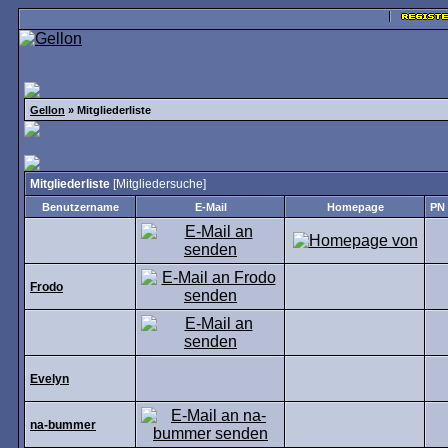
Gellon
» Mitgliederliste
Mitgliederliste
[
Mitgliedersuche
]
Benutzername
E-Mail
Homepage
PN
Frodo
Evelyn
na-bummer