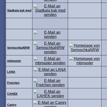
Sladkaja kak med
SerjoschkaNRW
mbmaster
LANA
Fretchen
CAHEK
Camry