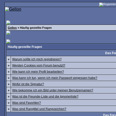
Gellon
» Häufig gestellte Fragen
Häufig gestellte Fragen
Das Fo
»
Warum sollte ich mich registrieren?
»
Werden Cookies vom Forum benutzt?
»
Wie kann ich mein Profil bearbeiten?
»
Was kann ich tun, wenn ich mein Passwort vergessen habe?
»
Wofür ist die Signatur?
»
Wie bekomme ich ein Bild unter meinen Benutzernamen?
»
Was ist die Freunde-Liste und die Ignorierliste?
»
Was sind Favoriten?
»
Was sind Rangtitel und Rangzeichen?
Das For