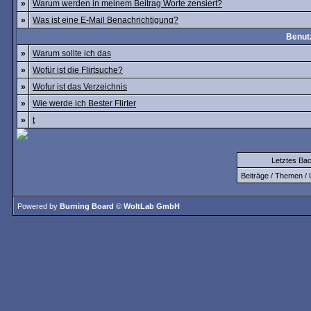
»
Warum werden in meinem Beitrag Worte zensiert?
»
Was ist eine E-Mail Benachrichtigung?
Benutz
»
Warum sollte ich das
»
Wofür ist die Flirtsuche?
»
Wofur ist das Verzeichnis
»
Wie werde ich Bester Flirter
»
t
Letztes Ba
Beiträge / Themen / 
Powered by
Burning Board
©
WoltLab GmbH