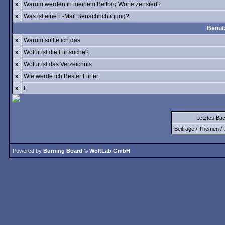
»
Warum werden in meinem Beitrag Worte zensiert?
»
Was ist eine E-Mail Benachrichtigung?
Benutz
»
Warum sollte ich das
»
Wofür ist die Flirtsuche?
»
Wofur ist das Verzeichnis
»
Wie werde ich Bester Flirter
»
t
Letztes Ba
Beiträge / Themen / 
Powered by
Burning Board
©
WoltLab GmbH