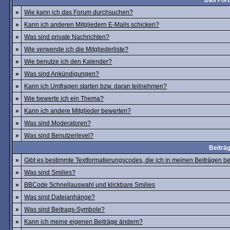
Das For
»
Wie kann ich das Forum durchsuchen?
»
Kann ich anderen Mitgliedern E-Mails schicken?
»
Was sind private Nachrichten?
»
Wie verwende ich die Mitgliederliste?
»
Wie benutze ich den Kalender?
»
Was sind Ankündigungen?
»
Kann ich Umfragen starten bzw. daran teilnehmen?
»
Wie bewerte ich ein Thema?
»
Kann ich andere Mitglieder bewerten?
»
Was sind Moderatoren?
»
Was sind Benutzerlevel?
Beiträ
»
Gibt es bestimmte Textformatierungscodes, die ich in meinen Beiträgen 
»
Was sind Smilies?
»
BBCode Schnellauswahl und klickbare Smilies
»
Was sind Dateianhänge?
»
Was sind Beitrags-Symbole?
»
Kann ich meine eigenen Beiträge ändern?