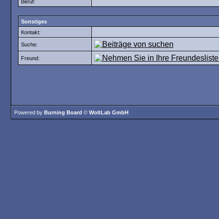
Beruf:
Sonstiges
Kontakt:
Suche:
Freund:
Powered by
Burning Board
©
WoltLab GmbH