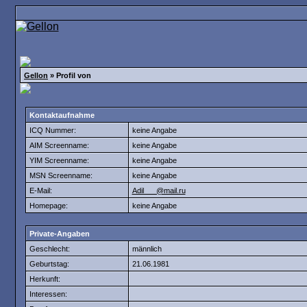
Gellon
» Profil von
Kontaktaufnahme
ICQ Nummer:
keine Angabe
AIM Screenname:
keine Angabe
YIM Screenname:
keine Angabe
MSN Screenname:
keine Angabe
E-Mail:
Adil___@mail.ru
Homepage:
keine Angabe
Private-Angaben
Geschlecht:
männlich
Geburtstag:
21.06.1981
Herkunft:
Interessen: