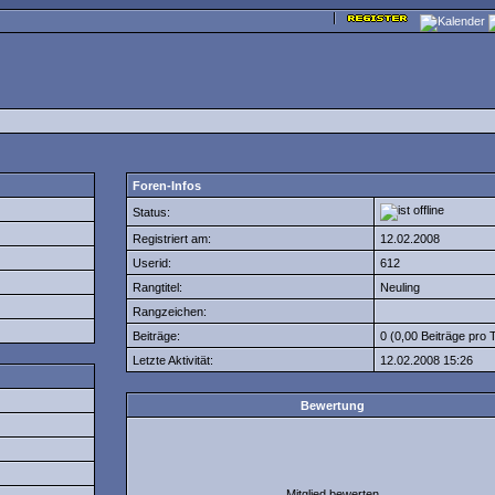
Foren-Infos
Status:
Registriert am:
12.02.2008
Userid:
612
Rangtitel:
Neuling
Rangzeichen:
Beiträge:
0 (0,00 Beiträge pro 
Letzte Aktivität:
12.02.2008
15:26
Bewertung
Mitglied bewerten