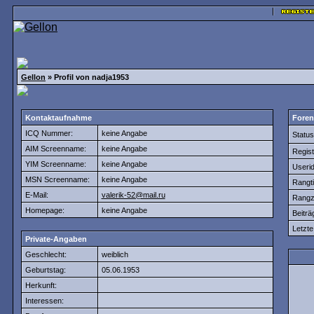
Gellon
» Profil von nadja1953
Kontaktaufnahme
Foren
ICQ Nummer:
keine Angabe
Status
AIM Screenname:
keine Angabe
Regist
YIM Screenname:
keine Angabe
Userid
MSN Screenname:
keine Angabe
Rangtit
E-Mail:
valerik-52@mail.ru
Rangz
Homepage:
keine Angabe
Beiträ
Letzte 
Private-Angaben
Geschlecht:
weiblich
Geburtstag:
05.06.1953
Herkunft:
Interessen: