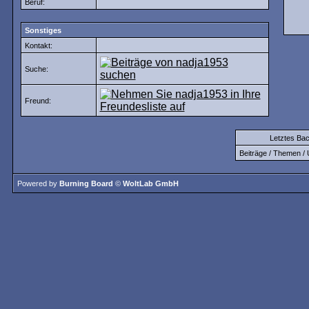
Beruf:
Sonstiges
Kontakt:
Suche:
Freund:
Letztes Ba
Beiträge / Themen / 
Powered by
Burning Board
©
WoltLab GmbH