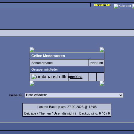
Gellon Moderatoren
Benutzername
Herkunft
Gruppenmitglieder
omkina
Gehe zu:
Letztes Backup am: 27.02.2026 @ 12:08
Beiträge / Themen / User, die
nicht
im Backup sind:
0
/
0
/
0