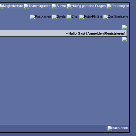
» Hallo Gast [
Anmelden
|
Registrieren
]